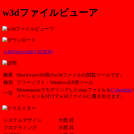
w3dファイルビューア
w3dViewer.lzh(1,923KB)
概要
Shockwave3D用のw3dファイルの閲覧ツールです。
種別
フリーソフト・WindowsXP用ツール
Metasequoiaでモデリングしたmqoファイルを
Cyberdelia
一言
メーションを付けてw3dファイルに書き出せます。
システムデザイン
大西 武
プログラミング
大西 武