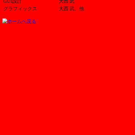
GUI設計
大西 武
グラフィックス
大西 武、他